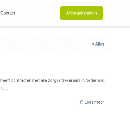
Home
Informatie
Eduard Vermeulen
Contact
Afspraak maken
Alles
eeft contracten met alle zorgverzekeraars in Nederland,
n
[…]
Lees meer