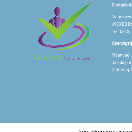
Contactinf
Didamsew
6983 BB D
Tel.: 0313 
Openingsti
Maandag - V
Dinsdag- en
Zaterdag: 
© Compass Fysiotherapie |
Webdesign Lamper Design