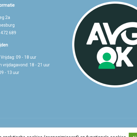
ormatie
eg 2a
oesburg
- 472 689
jden
rijdag: 09 - 18 uur
 vrijdagavond: 18 - 21 uur
09 - 13 uur